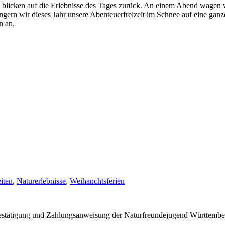
blicken auf die Erlebnisse des Tages zurück. An einem Abend wagen w
gern wir dieses Jahr unsere Abenteuerfreizeit im Schnee auf eine gan
n an.
eiten
,
Naturerlebnisse
,
Weihanchtsferien
estätigung und Zahlungsanweisung der Naturfreundejugend Württember