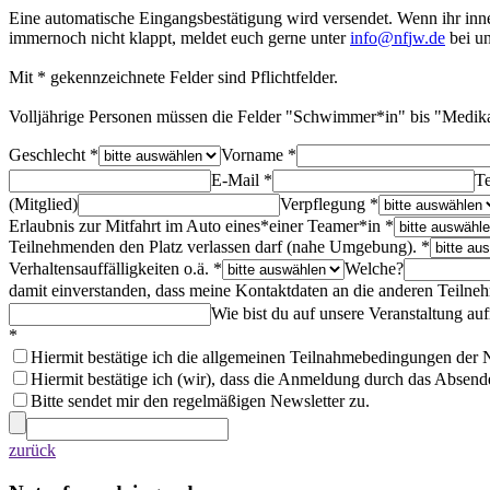
Eine automatische Eingangsbestätigung wird versendet. Wenn ihr inner
immernoch nicht klappt, meldet euch gerne unter
i
n
f
o
n
f
j
w
.
d
e
bei un
Mit * gekennzeichnete Felder sind Pflichtfelder.
Volljährige Personen müssen die Felder "Schwimmer*in" bis "Medi
Geschlecht *
Vorname *
E-Mail *
Te
(Mitglied)
Verpflegung *
Erlaubnis zur Mitfahrt im Auto eines*einer Teamer*in *
Teilnehmenden den Platz verlassen darf (nahe Umgebung). *
Verhaltensauffälligkeiten o.ä. *
Welche?
damit einverstanden, dass meine Kontaktdaten an die anderen Teilne
Wie bist du auf unsere Veranstaltung 
*
Hiermit bestätige ich die allgemeinen Teilnahmebedingungen de
Hiermit bestätige ich (wir), dass die Anmeldung durch das Absenden
Bitte sendet mir den regelmäßigen Newsletter zu.
zurück