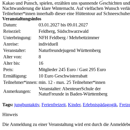
Kakao und Punsch, spielen, erzählen uns spannende Geschichten und 
Nachtwanderung die klare Winternacht. Auf vielfachen Wunsch verlän
Teilnehmer*innen innerhalb dieser eine Hüttentour auf Schneeschuhe
Veranstaltungsinfos
Datum:
03.01.2027 bis 09.01.2027
Reiseziel:
Feldberg, Südschwarzwald
Unterbringung:
NFH Feldberg / Mehrbettzimmer
Anreise:
individuell
Veranstalter:
Naturfreundejugend Württemberg
Alter von:
8
Alter bis:
16
Preis:
Mitglieder 245 Euro / Gast 295 Euro
Ermäßigung:
10 Euro Geschwisterrabatt
Teilnehmer*innen:
min. 12 - max. 25 Teilnehmer*innen
Veranstalter: AbenteuerSchule der
Anmerkungen:
NaturFreunde in Baden-Württemberg
Tags:
jungbuntaktiv
,
Ferienfreizeit
,
Kinder
,
Erlebnispädagogik
,
Freiz
Hinweis
Die Anmeldung zu einer Veranstaltung wird erst durch die Anmeldeb