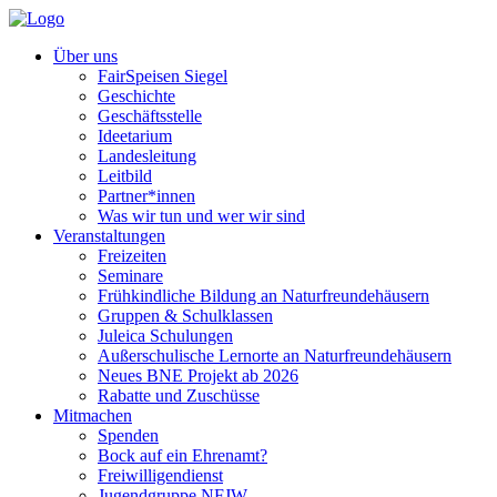
Über uns
FairSpeisen Siegel
Geschichte
Geschäftsstelle
Ideetarium
Landesleitung
Leitbild
Partner*innen
Was wir tun und wer wir sind
Veranstaltungen
Freizeiten
Seminare
Frühkindliche Bildung an Naturfreundehäusern
Gruppen & Schulklassen
Juleica Schulungen
Außerschulische Lernorte an Naturfreundehäusern
Neues BNE Projekt ab 2026
Rabatte und Zuschüsse
Mitmachen
Spenden
Bock auf ein Ehrenamt?
Freiwilligendienst
Jugendgruppe NFJW