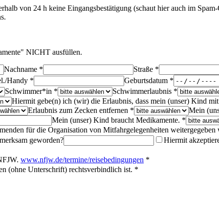
halb von 24 h keine Eingangsbestätigung (schaut hier auch im Spam-Ord
s.
kamente" NICHT ausfüllen.
Nachname *
Straße *
l./Handy *
Geburtsdatum *
Schwimmer*in *
Schwimmerlaubnis *
Hiermit gebe(n) ich (wir) die Erlaubnis, dass mein (unser) Kind 
Erlaubnis zum Zecken entfernen *
Mein (uns
Mein (unser) Kind braucht Medikamente. *
hmenden für die Organisation von Mitfahrgelegenheiten weitergegeben
aufmerksam geworden?
Hiermit akzeptie
r NFJW.
www.nfjw.de/termine/reisebedingungen
*
 (ohne Unterschrift) rechtsverbindlich ist. *