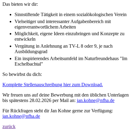
Das bieten wir dir:
Sinnstiftende Tätigkeit in einem sozialökologischen Verein
Vielseitiger und interessanter Aufgabenbereich mit
eigenverantwortlichem Arbeiten
Möglichkeit, eigene Ideen einzubringen und Konzepte zu
entwickeln
Vergütung in Anlehnung an TV-L 8 oder 9, je nach
Ausbildungsgrad
Ein inspirierendes Arbeitsumfeld im Naturfreundehaus "Im
Eschelbachtal"
So bewirbst du dich:
Komplette Stellenauschreibung hier zum Download.
Wir freuen uns auf deine Bewerbung mit den üblichen Unterlagen
bis spätestens 28.02.2026 per Mail an:
j
a
n
.
k
o
h
n
e
n
f
h
a
.
d
e
Für Rückfragen steht dir Jan Kohne gerne zur Verfügung:
j
a
n
.
k
o
h
n
e
n
f
h
a
.
d
e
zurück