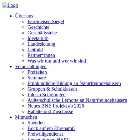
Über uns
FairSpeisen Siegel
Geschichte
Geschäftsstelle
Ideetarium
Landesleitung
Leitbild
Partner*innen
Was wir tun und wer wir sind
Veranstaltungen
Freizeiten
Seminare
Frühkindliche Bildung an Naturfreundehäusern
Gruppen & Schulklassen
Juleica Schulungen
Außerschulische Lernorte an Naturfreundehäusern
Neues BNE Projekt ab 2026
Rabatte und Zuschüsse
Mitmachen
Spenden
Bock auf ein Ehrenamt?
Freiwilligendienst
Jugendgruppe NFJW