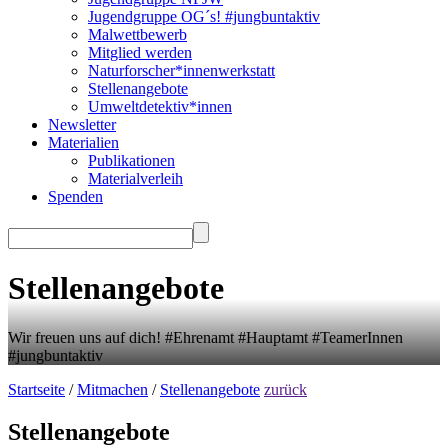
Jugendgruppe OG´s! #jungbuntaktiv
Malwettbewerb
Mitglied werden
Naturforscher*innenwerkstatt
Stellenangebote
Umweltdetektiv*innen
Newsletter
Materialien
Publikationen
Materialverleih
Spenden
Stellenangebote
Wir freuen uns auf dich! #Ehrenamt #Hauptamt #TeamerInnen
#jungbuntaktiv
Startseite
/
Mitmachen
/
Stellenangebote
zurück
Stellenangebote