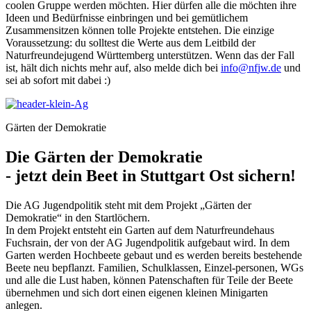
coolen Gruppe werden möchten. Hier dürfen alle die möchten ihre
Ideen und Bedürfnisse einbringen und bei gemütlichem
Zusammensitzen können tolle Projekte entstehen.
Die einzige
Voraussetzung: du solltest die Werte aus dem Leitbild der
Naturfreundejugend Württemberg unterstützen. Wenn das der Fall
ist, hält dich nichts mehr auf, also melde dich bei
i
n
f
o
n
f
j
w
.
d
e
und
sei ab sofort mit dabei :)
Gärten der Demokratie
Die Gärten der Demokratie
- jetzt dein Beet in Stuttgart Ost sichern!
Die AG Jugendpolitik steht mit dem Projekt „Gärten der
Demokratie“ in den Startlöchern.
In dem Projekt entsteht ein Garten auf dem Naturfreundehaus
Fuchsrain, der von der AG Jugendpolitik aufgebaut wird. In dem
Garten werden Hochbeete gebaut und es werden bereits bestehende
Beete neu bepflanzt. Familien, Schulklassen, Einzel-personen, WGs
und alle die Lust haben, können Patenschaften für Teile der Beete
übernehmen und sich dort einen eigenen kleinen Minigarten
anlegen.