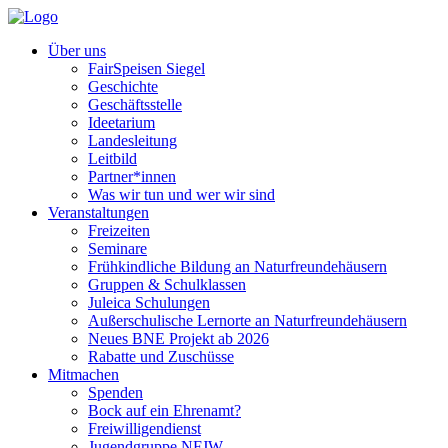
Über uns
FairSpeisen Siegel
Geschichte
Geschäftsstelle
Ideetarium
Landesleitung
Leitbild
Partner*innen
Was wir tun und wer wir sind
Veranstaltungen
Freizeiten
Seminare
Frühkindliche Bildung an Naturfreundehäusern
Gruppen & Schulklassen
Juleica Schulungen
Außerschulische Lernorte an Naturfreundehäusern
Neues BNE Projekt ab 2026
Rabatte und Zuschüsse
Mitmachen
Spenden
Bock auf ein Ehrenamt?
Freiwilligendienst
Jugendgruppe NFJW