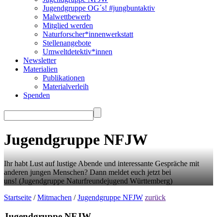
Jugendgruppe OG´s! #jungbuntaktiv
Malwettbewerb
Mitglied werden
Naturforscher*innenwerkstatt
Stellenangebote
Umweltdetektiv*innen
Newsletter
Materialien
Publikationen
Materialverleih
Spenden
Jugendgruppe NFJW
Ihr habt Lust auf lustige Abende und interessante Gespräche mit
anderen jungen Menschen? Dann meldet euch jetzt bei
uns!
(Jugendgruppe Naturfreundejugend Württemberg)
Startseite
/
Mitmachen
/
Jugendgruppe NFJW
zurück
Jugendgruppe NFJW