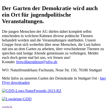
Der Garten der Demokratie wird auch
ein Ort für jugendpolitische
Veranstaltungen.
Die jungen Menschen der AG dürfen dabei komplett selbst
entscheiden in welchem Rahmen diverse politische Themen
behandelt werden und die Veranstaltungen stattfinden. Unsere
Gruppe freut sich weiterhin über neue Menschen, die Lust haben
mit uns an dem Garten zu arbeiten, über verschiedenste Themen zu
sprechen und lustige Abende gemeinsam zu verbringen. Meldet
euch doch gerne mal bei uns, wir freuen uns!
Kontakt:
f
r
e
i
w
i
l
l
i
g
e
n
d
i
e
n
s
t
n
f
j
w
.
d
e
WO: Naturfreundehaus Fuchsrain, Neue Str. 150, 70186 Stuttgart
Mehr Infos zu unserem Garten der Demokratie in Stuttgart Ost -
hier
Flyer downloaden
zurück