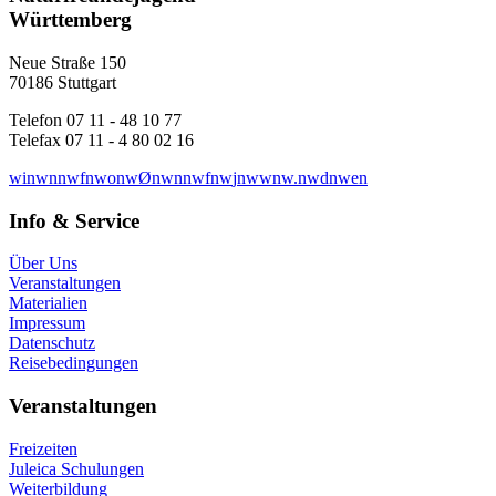
Württemberg
Neue Straße 150
70186 Stuttgart
Telefon 07 11 - 48 10 77
Telefax 07 11 - 4 80 02 16
w
i
n
w
n
n
w
f
n
w
o
n
w
Ø
n
w
n
n
w
f
n
w
j
n
w
w
n
w
.
n
w
d
n
w
e
n
Info & Service
Über Uns
Veranstaltungen
Materialien
Impressum
Datenschutz
Reisebedingungen
Veranstaltungen
Freizeiten
Juleica Schulungen
Weiterbildung