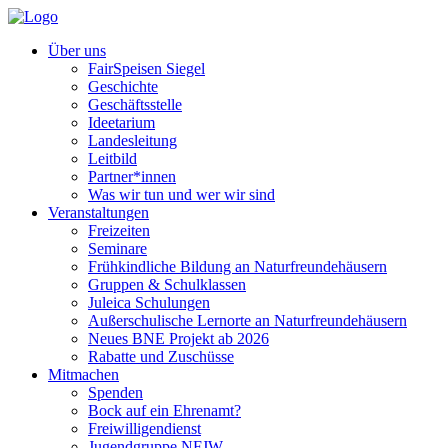
Über uns
FairSpeisen Siegel
Geschichte
Geschäftsstelle
Ideetarium
Landesleitung
Leitbild
Partner*innen
Was wir tun und wer wir sind
Veranstaltungen
Freizeiten
Seminare
Frühkindliche Bildung an Naturfreundehäusern
Gruppen & Schulklassen
Juleica Schulungen
Außerschulische Lernorte an Naturfreundehäusern
Neues BNE Projekt ab 2026
Rabatte und Zuschüsse
Mitmachen
Spenden
Bock auf ein Ehrenamt?
Freiwilligendienst
Jugendgruppe NFJW