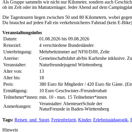
Als Gruppe sammeln wir nicht nur Kilometer, sondern auch Geschich
ob im Zelt oder im Matratzenlager. Jeder Abend auf dem Campingpla
Die Tagestouren liegen zwischen 50 und 80 Kilometern, wobei gegen
Du brauchst auf jeden Fall ein verkehrssicheres Fahrrad (kein E-Bike
Veranstaltungsinfos
Datum:
01.08.2026 bis 09.08.2026
Reiseziel:
4 verschiedene Bundesländer
Unterbringung:
Mehrbettzimmer auf NFH/DJH, Zelte
Anreise:
Gemeinschaftsfahrt ab/bis Karlsruhe inklusive. Z
Veranstalter:
Naturfreundejugend Württemberg
Alter von:
13
Alter bis:
18
Preis:
380 Euro für Mitglieder / 420 Euro für Gäste. (Ein
Ermäßigung:
10 Euro Geschwister-/Freunderabatt
Teilnehmer*innen:
min. 10 - max. 15 Teilnehmer*innen
Veranstalter: AbenteuerSchule der
Anmerkungen:
NaturFreunde in Baden-Württemberg
Tags:
Reisen_und_Sport
,
Ferienfreizeit
,
Kinder
,
Erlebnispädagogik
,
Hinweis