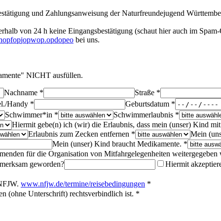
estätigung und Zahlungsanweisung der Naturfreundejugend Württember
halb von 24 h keine Eingangsbestätigung (schaut hier auch im Spam-Ord
n
o
p
f
o
p
j
o
p
w
o
p
.
o
p
d
o
p
e
o
bei uns.
kamente" NICHT ausfüllen.
Nachname *
Straße *
l./Handy *
Geburtsdatum *
Schwimmer*in *
Schwimmerlaubnis *
Hiermit gebe(n) ich (wir) die Erlaubnis, dass mein (unser) Kind 
Erlaubnis zum Zecken entfernen *
Mein (uns
Mein (unser) Kind braucht Medikamente. *
hmenden für die Organisation von Mitfahrgelegenheiten weitergegeben
aufmerksam geworden?
Hiermit akzeptie
r NFJW.
www.nfjw.de/termine/reisebedingungen
*
 (ohne Unterschrift) rechtsverbindlich ist. *