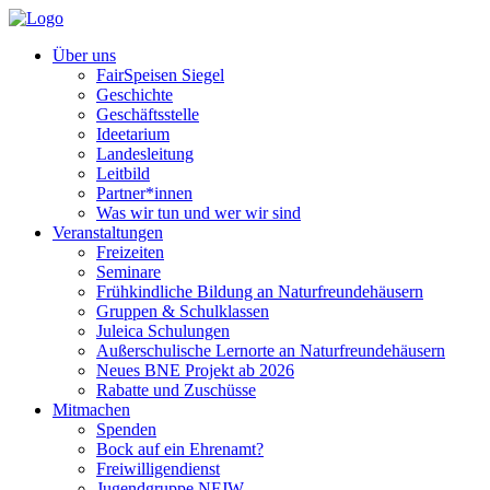
Über uns
FairSpeisen Siegel
Geschichte
Geschäftsstelle
Ideetarium
Landesleitung
Leitbild
Partner*innen
Was wir tun und wer wir sind
Veranstaltungen
Freizeiten
Seminare
Frühkindliche Bildung an Naturfreundehäusern
Gruppen & Schulklassen
Juleica Schulungen
Außerschulische Lernorte an Naturfreundehäusern
Neues BNE Projekt ab 2026
Rabatte und Zuschüsse
Mitmachen
Spenden
Bock auf ein Ehrenamt?
Freiwilligendienst
Jugendgruppe NFJW