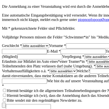
Die Anmeldung zu einer Veranstaltung wird erst durch die Anmeldeb
Eine automatische Eingangsbestätigung wird versendet. Wenn ihr inner
immernoch nicht klappt, meldet euch gerne unter
p
i
o
p
n
o
p
f
o
p
o
o
p
Ø
o
p
Mit * gekennzeichnete Felder sind Pflichtfelder.
Volljährige Personen müssen die Felder "Schwimmer*in" bis "Medi
Geschlecht *
Vorname *
E-Mail *
Te
(Mitglied)
Verpflegung *
Erlaubnis zur Mitfahrt im Auto eines*einer Teamer*in *
Teilnehmenden den Platz verlassen darf (nahe Umgebung). *
Verhaltensauffälligkeiten o.ä. *
Welche?
damit einverstanden, dass meine Kontaktdaten an die anderen Teilne
Wie bist du auf unsere Veranstaltung 
*
Hiermit bestätige ich die allgemeinen Teilnahmebedingungen de
Hiermit bestätige ich (wir), dass die Anmeldung durch das Absenden
Bitte sendet mir den regelmäßigen Newsletter zu.