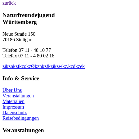
zurück
Naturfreundejugend
Württemberg
Neue Straße 150
70186 Stuttgart
Telefon 07 11 - 48 10 77
Telefax 07 11 - 4 80 02 16
z
i
k
z
n
k
z
f
k
z
o
k
z
Ø
k
z
n
k
z
f
k
z
j
k
z
w
k
z
.
k
z
d
k
z
e
k
Info & Service
Über Uns
Veranstaltungen
Materialien
Impressum
Datenschutz
Reisebedingungen
Veranstaltungen