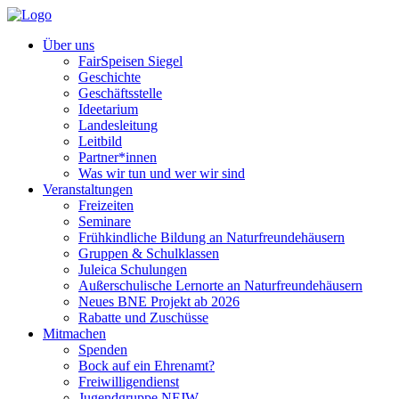
Über uns
FairSpeisen Siegel
Geschichte
Geschäftsstelle
Ideetarium
Landesleitung
Leitbild
Partner*innen
Was wir tun und wer wir sind
Veranstaltungen
Freizeiten
Seminare
Frühkindliche Bildung an Naturfreundehäusern
Gruppen & Schulklassen
Juleica Schulungen
Außerschulische Lernorte an Naturfreundehäusern
Neues BNE Projekt ab 2026
Rabatte und Zuschüsse
Mitmachen
Spenden
Bock auf ein Ehrenamt?
Freiwilligendienst
Jugendgruppe NFJW