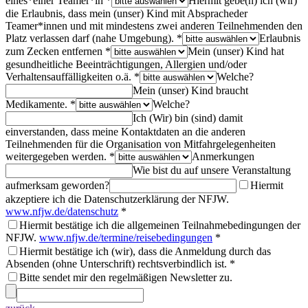
eines*einer Teamer*in *
Hiermit gebe(n) ich (wir)
die Erlaubnis, dass mein (unser) Kind mit Abspracheder
Teamer*innen und mit mindestens zwei anderen Teilnehmenden den
Platz verlassen darf (nahe Umgebung). *
Erlaubnis
zum Zecken entfernen *
Mein (unser) Kind hat
gesundheitliche Beeinträchtigungen, Allergien und/oder
Verhaltensauffälligkeiten o.ä. *
Welche?
Mein (unser) Kind braucht
Medikamente. *
Welche?
Ich (Wir) bin (sind) damit
einverstanden, dass meine Kontaktdaten an die anderen
Teilnehmenden für die Organisation von Mitfahrgelegenheiten
weitergegeben werden. *
Anmerkungen
Wie bist du auf unsere Veranstaltung
aufmerksam geworden?
Hiermit
akzeptiere ich die Datenschutzerklärung der NFJW.
www.nfjw.de/datenschutz
*
Hiermit bestätige ich die allgemeinen Teilnahmebedingungen der
NFJW.
www.nfjw.de/termine/reisebedingungen
*
Hiermit bestätige ich (wir), dass die Anmeldung durch das
Absenden (ohne Unterschrift) rechtsverbindlich ist. *
Bitte sendet mir den regelmäßigen Newsletter zu.