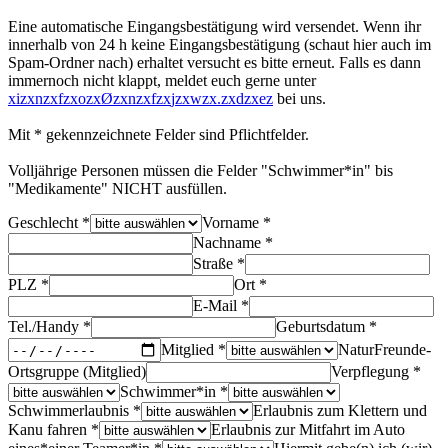
Eine automatische Eingangsbestätigung wird versendet. Wenn ihr
innerhalb von 24 h keine Eingangsbestätigung (schaut hier auch im
Spam-Ordner nach) erhaltet versucht es bitte erneut. Falls es dann
immernoch nicht klappt, meldet euch gerne unter
x
i
z
x
n
z
x
f
z
x
o
z
x
Ø
z
x
n
z
x
f
z
x
j
z
x
w
z
x
.
z
x
d
z
x
e
z
bei uns.
Mit * gekennzeichnete Felder sind Pflichtfelder.
Volljährige Personen müssen die Felder "Schwimmer*in" bis
"Medikamente" NICHT ausfüllen.
Geschlecht *
Vorname *
Nachname *
Straße *
PLZ *
Ort *
E-Mail *
Tel./Handy *
Geburtsdatum *
Mitglied *
NaturFreunde-
Ortsgruppe (Mitglied)
Verpflegung *
Schwimmer*in *
Schwimmerlaubnis *
Erlaubnis zum Klettern und
Kanu fahren *
Erlaubnis zur Mitfahrt im Auto