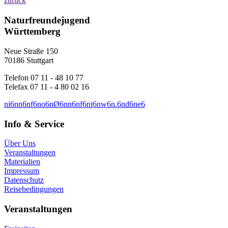
zurück
Naturfreundejugend
Württemberg
Neue Straße 150
70186 Stuttgart
Telefon 07 11 - 48 10 77
Telefax 07 11 - 4 80 02 16
n
i
6
n
n
6
n
f
6
n
o
6
n
Ø
6
n
n
6
n
f
6
n
j
6
n
w
6
n
.
6
n
d
6
n
e
6
Info & Service
Über Uns
Veranstaltungen
Materialien
Impressum
Datenschutz
Reisebedingungen
Veranstaltungen