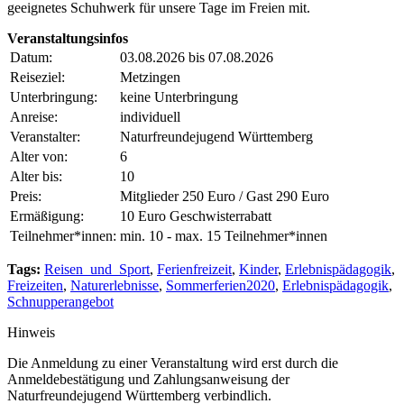
geeignetes Schuhwerk für unsere Tage im Freien mit.
Veranstaltungsinfos
Datum:
03.08.2026 bis 07.08.2026
Reiseziel:
Metzingen
Unterbringung:
keine Unterbringung
Anreise:
individuell
Veranstalter:
Naturfreundejugend Württemberg
Alter von:
6
Alter bis:
10
Preis:
Mitglieder 250 Euro / Gast 290 Euro
Ermäßigung:
10 Euro Geschwisterrabatt
Teilnehmer*innen:
min. 10 - max. 15 Teilnehmer*innen
Tags:
Reisen_und_Sport
,
Ferienfreizeit
,
Kinder
,
Erlebnispädagogik
,
Freizeiten
,
Naturerlebnisse
,
Sommerferien2020
,
Erlebnispädagogik
,
Schnupperangebot
Hinweis
Die Anmeldung zu einer Veranstaltung wird erst durch die
Anmeldebestätigung und Zahlungsanweisung der
Naturfreundejugend Württemberg verbindlich.