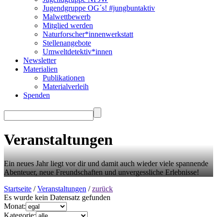
Jugendgruppe OG´s! #jungbuntaktiv
Malwettbewerb
Mitglied werden
Naturforscher*innenwerkstatt
Stellenangebote
Umweltdetektiv*innen
Newsletter
Materialien
Publikationen
Materialverleih
Spenden
Veranstaltungen
Ein neues Jahr liegt vor dir und damit auch wieder viele spannende
Abenteuer, neue Freundschaften und unvergessliche Erlebnisse!
Startseite
/
Veranstaltungen
/
zurück
Es wurde kein Datensatz gefunden
Monat:
Kategorie: