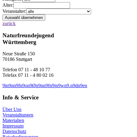
Alter:
Veranstalter:
zurück
Naturfreundejugend
Württemberg
Neue Straße 150
70186 Stuttgart
Telefon 07 11 - 48 10 77
Telefax 07 11 - 4 80 02 16
9
i
n
9
n
n
9
f
n
9
o
n
9
Ø
n
9
n
n
9
f
n
9
j
n
9
w
n
9
.
n
9
d
n
9
e
n
Info & Service
Über Uns
Veranstaltungen
Materialien
Impressum
Datenschutz
Reisebedingungen