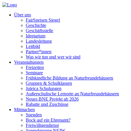
Über uns
FairSpeisen Siegel
Geschichte
Geschäftsstelle
Ideetarium
Landesleitung
Leitbild
Partner*innen
Was wir tun und wer wir sind
Veranstaltungen
Freizeiten
Seminare
Frühkindliche Bildung an Naturfreundehäusern
Gruppen & Schulklassen
Juleica Schulungen
Außerschulische Lernorte an Naturfreundehäusern
Neues BNE Projekt ab 2026
Rabatte und Zuschüsse
Mitmachen
Spenden
Bock auf ein Ehrenamt?
Freiwilligendienst
Jugendgruppe NFJW