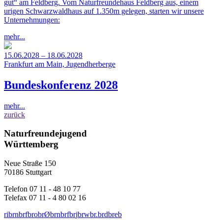
gut“ am Feldberg. Vom Naturfreundehaus Feldberg aus, einem
urigen Schwarzwaldhaus auf 1.350m gelegen, starten wir unsere
Unternehmungen:
mehr...
15.06.2028 – 18.06.2028
Frankfurt am Main, Jugendherberge
Bundeskonferenz 2028
mehr...
zurück
Naturfreundejugend
Württemberg
Neue Straße 150
70186 Stuttgart
Telefon 07 11 - 48 10 77
Telefax 07 11 - 4 80 02 16
r
i
b
r
n
b
r
f
b
r
o
b
r
Ø
b
r
n
b
r
f
b
r
j
b
r
w
b
r
.
b
r
d
b
r
e
b