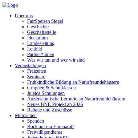
Über uns
FairSpeisen Siegel
Geschichte
Geschäftsstelle
Ideetarium
Landesleitung
Leitbild
Partner*innen
Was wir tun und wer wir sind
Veranstaltungen
Freizeiten
Seminare
Frühkindliche Bildung an Naturfreundehäusern
Gruppen & Schulklassen
Juleica Schulungen
Außerschulische Lernorte an Naturfreundehäusern
Neues BNE Projekt ab 2026
Rabatte und Zuschüsse
Mitmachen
Spenden
Bock auf ein Ehrenamt?
Freiwilligendienst
Jugendgruppe NFJW