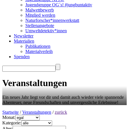
Jugendgruppe OG´s! #jungbuntaktiv
Malwettbewerb
Mitglied werden
Naturforscher*innenwerkstatt
Stellenangebote
Umweltdetektiv*innen
Newsletter
Materialien
Publikationen
Materialverleih
Spenden
Veranstaltungen
Ein neues Jahr liegt vor dir und damit auch wieder viele spannende
Abenteuer, neue Freundschaften und unvergessliche Erlebnisse!
Startseite
/
Veranstaltungen
/
zurück
Monat:
Kategorie:
Alter: